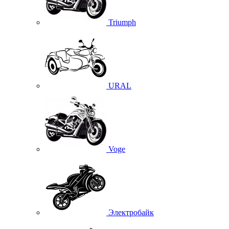
Triumph
URAL
Voge
Электробайк