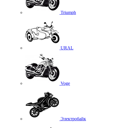
Triumph
URAL
Voge
Электробайк