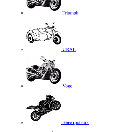
Triumph
URAL
Voge
Электробайк