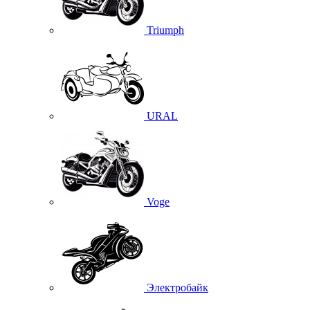
Triumph
URAL
Voge
Электробайк