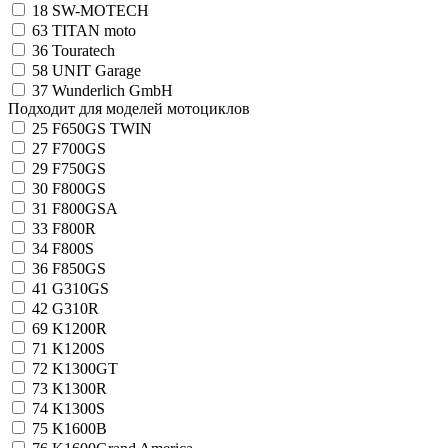
18
SW-MOTECH
63
TITAN moto
36
Touratech
58
UNIT Garage
37
Wunderlich GmbH
Подходит для моделей мотоциклов
25
F650GS TWIN
27
F700GS
29
F750GS
30
F800GS
31
F800GSA
33
F800R
34
F800S
36
F850GS
41
G310GS
42
G310R
69
K1200R
71
K1200S
72
K1300GT
73
K1300R
74
K1300S
75
K1600B