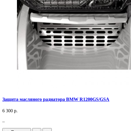
Защита масляного радиатора BMW R1200GS/GSA
6 300 р.
..