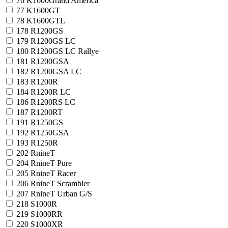
76
K1600Grand America
77
K1600GT
78
K1600GTL
178
R1200GS
179
R1200GS LC
180
R1200GS LC Rallye
181
R1200GSA
182
R1200GSA LC
183
R1200R
184
R1200R LC
186
R1200RS LC
187
R1200RT
191
R1250GS
192
R1250GSA
193
R1250R
202
RnineT
204
RnineT Pure
205
RnineT Racer
206
RnineT Scrambler
207
RnineT Urban G/S
218
S1000R
219
S1000RR
220
S1000XR