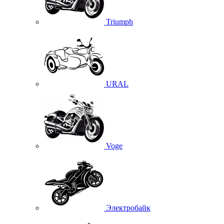
Triumph
URAL
Voge
Электробайк