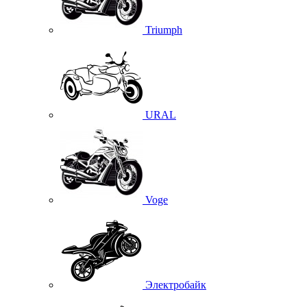
Triumph
URAL
Voge
Электробайк