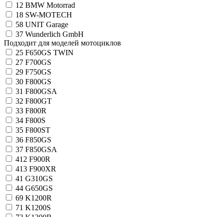
12
BMW Motorrad
18
SW-MOTECH
58
UNIT Garage
37
Wunderlich GmbH
Подходит для моделей мотоциклов
25
F650GS TWIN
27
F700GS
29
F750GS
30
F800GS
31
F800GSA
32
F800GT
33
F800R
34
F800S
35
F800ST
36
F850GS
37
F850GSA
412
F900R
413
F900XR
41
G310GS
44
G650GS
69
K1200R
71
K1200S