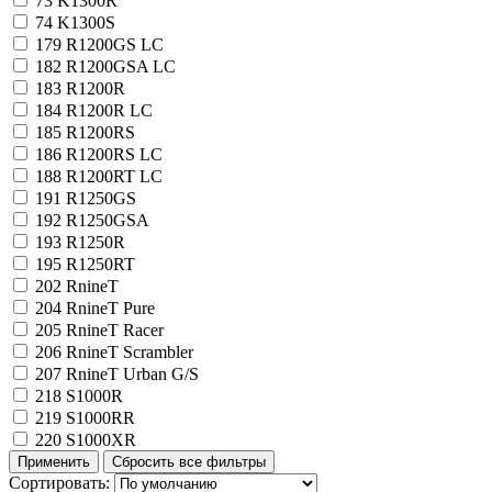
73
K1300R
74
K1300S
179
R1200GS LC
182
R1200GSA LC
183
R1200R
184
R1200R LC
185
R1200RS
186
R1200RS LC
188
R1200RT LC
191
R1250GS
192
R1250GSA
193
R1250R
195
R1250RT
202
RnineT
204
RnineT Pure
205
RnineT Racer
206
RnineT Scrambler
207
RnineT Urban G/S
218
S1000R
219
S1000RR
220
S1000XR
Сортировать: