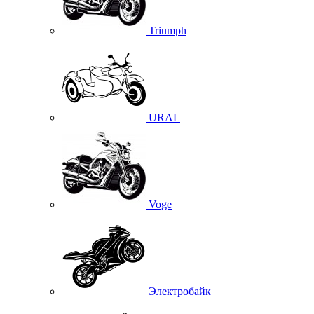
Triumph
URAL
Voge
Электробайк